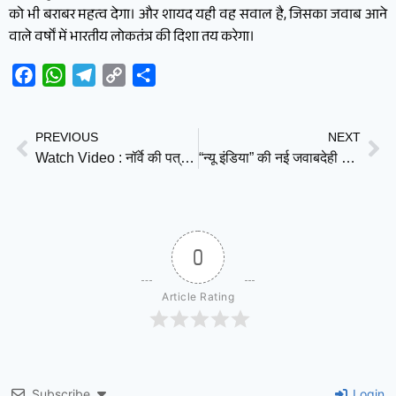
को भी बराबर महत्व देगा। और शायद यही वह सवाल है, जिसका जवाब आने
वाले वर्षों में भारतीय लोकतंत्र की दिशा तय करेगा।
Facebook
WhatsApp
Telegram
Copy
Share
Link
PREVIOUS
NEXT
Watch Video : नॉर्वे की पत्रकार हेले लिंग स्वेंडसन का सवाल और पीएम मोदी की चुप्पी: प्रेस फ्रीडम पर छिड़ी वैश्विक बहस
“न्यू इंडिया” की नई जवाबदेही का अनोखा स्टाइल : जवाब देने के समय गधे के सिंघ की तरह गायब होते मंत्री
0
Article Rating
Subscribe
Login