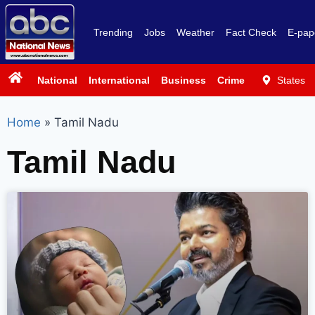
Trending
Jobs
Weather
Fact Check
E-pap
National
International
Business
Crime
Politics
States
Sp
Home
»
Tamil Nadu
Tamil Nadu