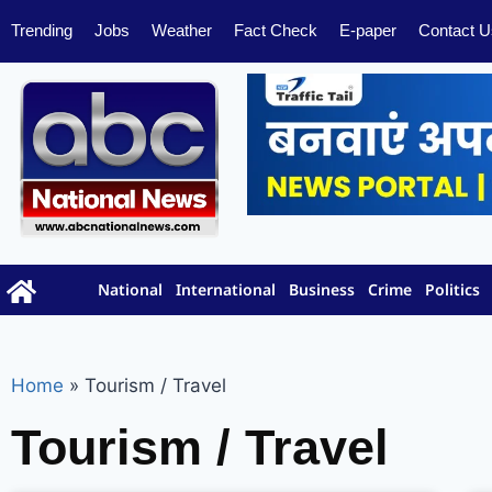
Trending
Jobs
Weather
Fact Check
E-paper
Contact U
National
International
Business
Crime
Politics
Home
»
Tourism / Travel
Tourism / Travel