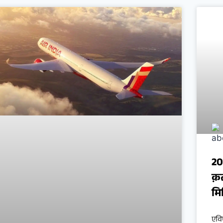
20
क़
मि
एवि