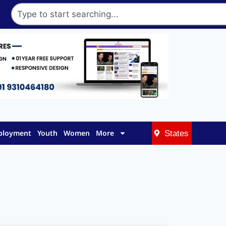
mployment
Youth
Women
More
States