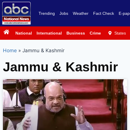
Trending
Jobs
Weather
Fact Check
E-pap
National
International
Business
Crime
Politics
States
Sp
Home
»
Jammu & Kashmir
Jammu & Kashmir