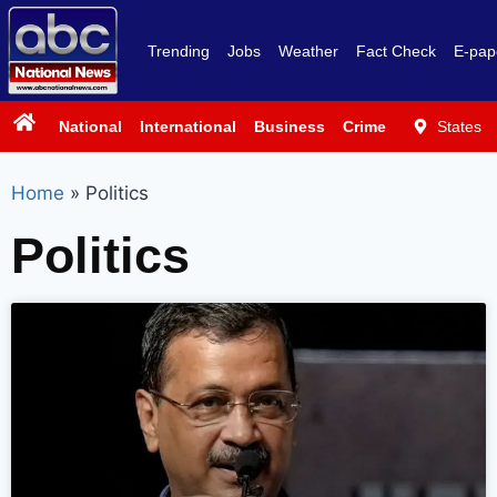
Trending
Jobs
Weather
Fact Check
E-pap
National
International
Business
Crime
Politics
States
Sp
Home
»
Politics
Politics