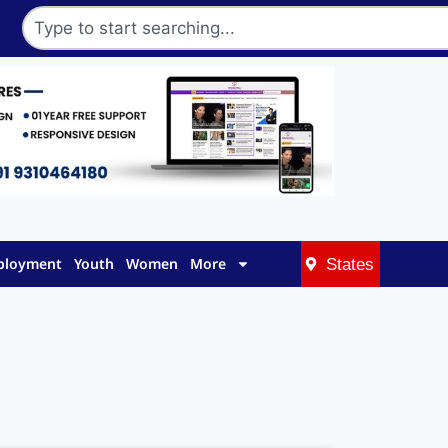
mployment
Youth
Women
More
States