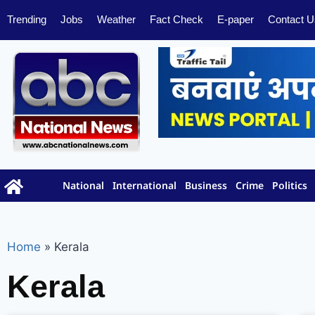
Trending
Jobs
Weather
Fact Check
E-paper
Contact U
National
International
Business
Crime
Politics
Home
»
Kerala
Kerala