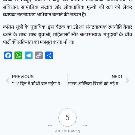
बैठक में मौजूद नेताओं ने कहा कि वर्तमान राजनीतिक परिस्थितियों में
संविधान, सामाजिक सद्भाव और लोकतांत्रिक मूल्यों की रक्षा को लेकर
व्यापक जनजागरण अभियान चलाने की जरूरत है।
कांग्रेस सूत्रों के मुताबिक, इस बैठक का उद्देश्य संगठनात्मक रणनीति तैयार
करने के साथ-साथ युवाओं, महिलाओं और अल्पसंख्यक समुदायों के बीच
पार्टी की सक्रियता को मजबूत करना भी था।
Facebook
WhatsApp
Telegram
Copy
Share
Link
PREVIOUS
NEXT
“12 दिन में चौथी बार महंगा पेट्रोल-डीजल: अब महंगाई हर रसोई तक पहुंचेगी”
भारत-अमेरिका रिश्तों को नई मजबूती, मार्को रुबियो ने पीएम मोदी को वॉशिंगटन आने का दिया न्योता
5
Article Rating