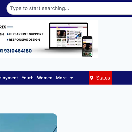
mployment
Youth
Women
More
States