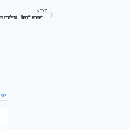
NEXT
चीन का नया दावा: समुद्र में घूम रहे हैं ‘जासूस कछुए’ और ‘जासूस मछलियां’, विदेशी ताकतों पर गंभीर आरोप
ogin