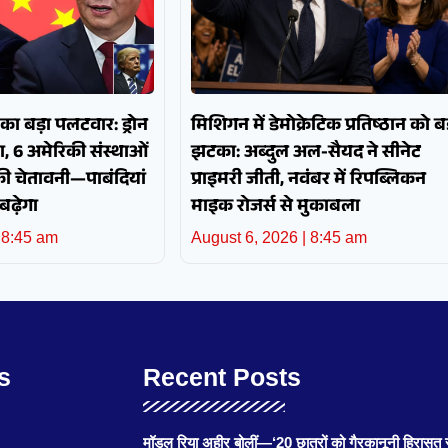
ा बड़ा पलटवार: ड्रोन
मिशिगन में डेमोक्रेटिक प्रतिष्ठान को बड
ा, 6 अमेरिकी संस्थाओं
झटका: अब्दुल अल-सैयद ने सीनेट
की चेतावनी—पाबंदियां
प्राइमरी जीती, नवंबर में रिपब्लिकन
बढ़ेगा
माइक रोजर्स से मुकाबला
8:45 am
August 6, 2026
8:45 am
s
Recent Posts
मॉडल रिया अहीर बोलीं—‘20 छात्रों को गैरकानूनी हिरासत 