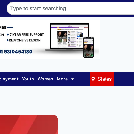
mployment
Youth
Women
More
States