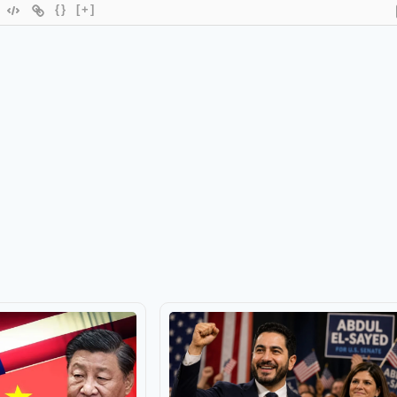
{}
[+]