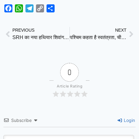
Facebook
WhatsApp
Telegram
Copy
Share
Link
PREVIOUS
NEXT
SRH का नया हथियार शिवांग कुमार: वैभव सूर्यवंशी से प्रेरणा, पैट कमिंस का भरोसा और ईशान किशन की आज़ादी से चमका युवा ऑलराउंडर
पश्चिम कहता है स्वतंत्रता, चीन कहता है विकास; आखिर मानवाधिकार की असली परिभाषा क्या है?
0
Article Rating
Subscribe
Login