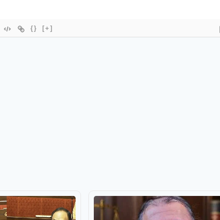
{}
[+]