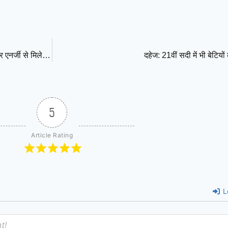
दिल्ली-NCR को चाहिए सऊदी मॉडल: पानी की फुहार, हरियाली और सोलर एनर्जी से मिलेगी गर्मी-पॉल्यूशन से राहत, अस्पतालों में मरीज होंगे कम
दहेज: 21वीं सदी में भी बेटियो
5
Article Rating
L