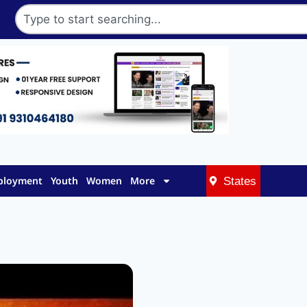
mployment
Youth
Women
More
States