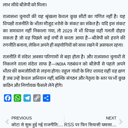
लाभ सीधे बीजेपी को मिला।
राज्यसभा चुनावों की यह श्रृंखला केवल कुछ सीटों का गणित नहीं है। यह
विपक्षी राजनीति के भीतर मौजूद भरोसे के संकट का संकेत है। यदि इस संकट
का समाधान नहीं निकाला गया, तो 2029 में भी विपक्ष वही गलती दोहरा
सकता है जो वह पिछले कई वर्षों से करता आया है—बीजेपी को हराने की
रणनीति बनाना, लेकिन अपने ही सहयोगियों को साथ रखने में असफल रहना।
राजनीति में संदेश अक्सर परिणामों से बड़ा होता है। और राज्यसभा चुनावों से
निकलने वाला संदेश साफ है—INDIA गठबंधन को बीजेपी से पहले अपने
भीतर की कमजोरियों से लड़ना होगा। राहुल गांधी के लिए शायद यही वह क्षण
है जब उन्हें केवल अभियान नहीं, बल्कि संगठन और नेतृत्व के स्तर पर भी कुछ
कठिन और निर्णायक फैसले लेने होंगे।
Facebook
WhatsApp
Telegram
Copy
Share
Link
PREVIOUS
NEXT
कोटा से शुरू हुई नई राजनीति: क्या राहुल गांधी भारत में अमेरिकी शैली के चुनाव अभियान की नींव रख रहे हैं?
RSS पर फिर सियासी घमासान: प्रियांग खड़गे ने पूछा— ‘पंजीकरण कराइए, बताइए पैसा कहां से आता है?’