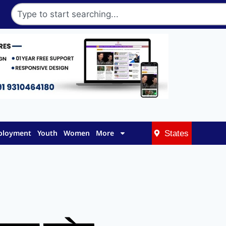
mployment
Youth
Women
More
States