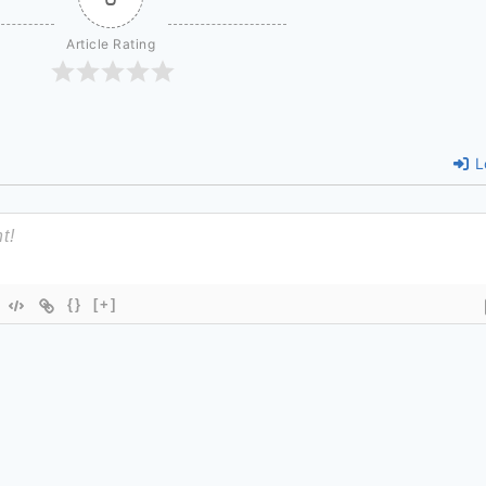
Article Rating
L
{}
[+]