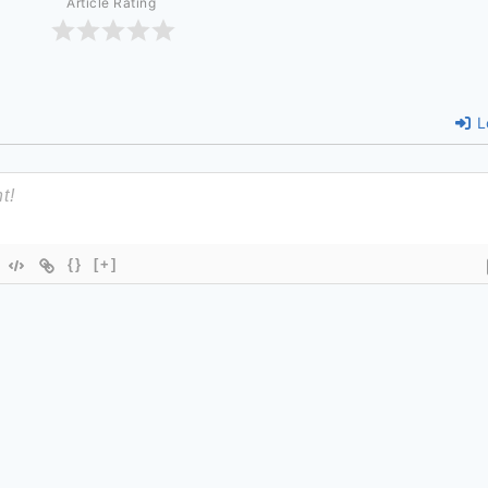
Article Rating
L
{}
[+]