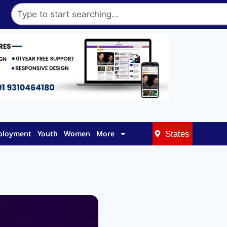
mployment
Youth
Women
More
States