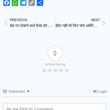
Facebook
WhatsApp
Telegram
Copy
Share
Link
PREVIOUS
NEXT
96 रन ठोकने वाले वैभव को डांटते दिखे कप्तान! हार के बाद वायरल हुआ राजस्थान डगआउट का वीडियो
डील नहीं तो फिर जंग! अमेरिका की ईरान को चेतावनी, ट्रंप के फैसले पर टिकी दुनिया
0
Article Rating
Subscribe
Login