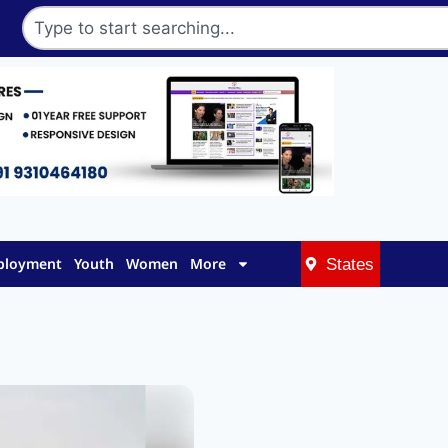
mployment
Youth
Women
More
States