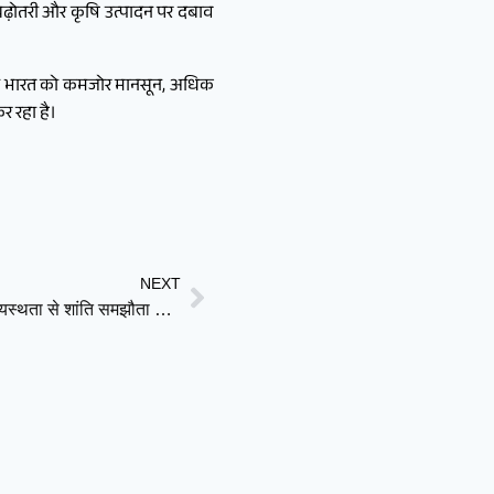
बढ़ोतरी और कृषि उत्पादन पर दबाव
ै तो भारत को कमजोर मानसून, अधिक
र रहा है।
NEXT
क्या खत्म होने जा रहा है अमेरिका-ईरान युद्ध? पाकिस्तान की मध्यस्थता से शांति समझौता करीब, ट्रंप और अरागची के संकेत