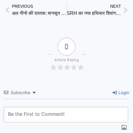
PREVIOUS
NEXT
अल नीनो की दस्तक: मानसून पर मंडरा रहा खतरा, बढ़ सकती है गर्मी और सूखे की मार
SRH का नया हथियार शिवांग कुमार: वैभव सूर्यवंशी से प्रेरणा, पैट कमिंस का भरोसा और ईशान किशन की आज़ादी से चमका युवा ऑलराउंडर
0
Article Rating
Subscribe
Login