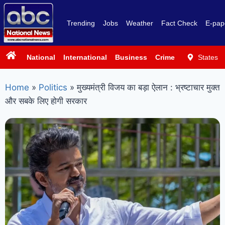
Trending
Jobs
Weather
Fact Check
E-pap
National
International
Business
Crime
Politics
States
Sp
Home
»
Politics
»
मुख्यमंत्री विजय का बड़ा ऐलान : भ्रष्टाचार मुक्त
और सबके लिए होगी सरकार