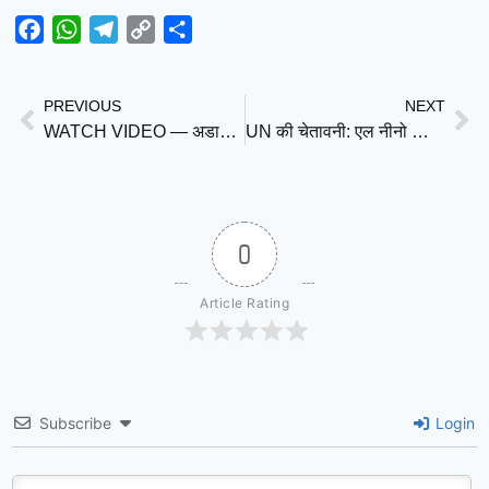
Facebook
WhatsApp
Telegram
Copy
Share
Link
PREVIOUS
NEXT
WATCH VIDEO — अडानी को फायदा पहुंचाने के लिए फिर तैयार किया जा रहा बलि का बकरा, वेदांता पर ED छापा: कांग्रेस
UN की चेतावनी: एल नीनो का खतरा मंडराया, दुनिया को सूखा, बाढ़ और भीषण गर्मी के लिए रहना होगा तैयार
0
Article Rating
Subscribe
Login