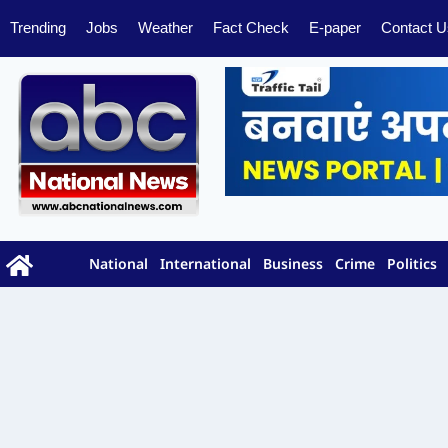
Trending
Jobs
Weather
Fact Check
E-paper
Contact U
National
International
Business
Crime
Politics