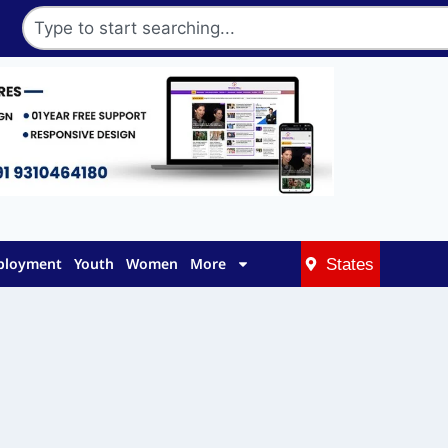
mployment
Youth
Women
More
States