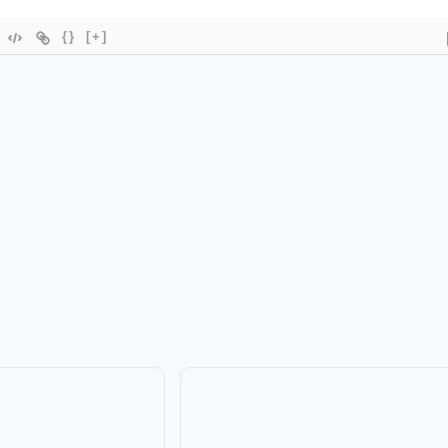
{}
[+]