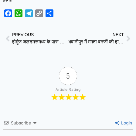
होगा।
Facebook
WhatsApp
Telegram
Copy
Share
Link
PREVIOUS
NEXT
होर्मुज जलडमरूमध्य के पास कार्गो जहाज पर हमला, समुद्री खतरा ‘क्रिटिकल’ स्तर पर
भवानीपुर में ममता बनर्जी की हार, शुभेंदु अधिकारी बोले—यह हिंदुत्व की जीत
5
Article Rating
Subscribe
Login