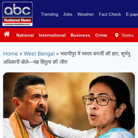
Trending
Jobs
Weather
Fact Check
E-pap
National
International
Business
Crime
Politics
States
Sp
Home
»
West Bengal
»
भवानीपुर में ममता बनर्जी की हार, शुभेंदु
अधिकारी बोले—यह हिंदुत्व की जीत