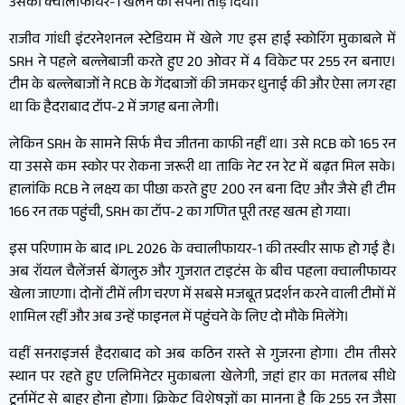
उसका क्वालीफायर-1 खेलने का सपना तोड़ दिया।
राजीव गांधी इंटरनेशनल स्टेडियम में खेले गए इस हाई स्कोरिंग मुकाबले में
SRH ने पहले बल्लेबाजी करते हुए 20 ओवर में 4 विकेट पर 255 रन बनाए।
टीम के बल्लेबाजों ने RCB के गेंदबाजों की जमकर धुनाई की और ऐसा लग रहा
था कि हैदराबाद टॉप-2 में जगह बना लेगी।
लेकिन SRH के सामने सिर्फ मैच जीतना काफी नहीं था। उसे RCB को 165 रन
या उससे कम स्कोर पर रोकना जरूरी था ताकि नेट रन रेट में बढ़त मिल सके।
हालांकि RCB ने लक्ष्य का पीछा करते हुए 200 रन बना दिए और जैसे ही टीम
166 रन तक पहुंची, SRH का टॉप-2 का गणित पूरी तरह खत्म हो गया।
इस परिणाम के बाद IPL 2026 के क्वालीफायर-1 की तस्वीर साफ हो गई है।
अब रॉयल चैलेंजर्स बेंगलुरु और गुजरात टाइटंस के बीच पहला क्वालीफायर
खेला जाएगा। दोनों टीमें लीग चरण में सबसे मजबूत प्रदर्शन करने वाली टीमों में
शामिल रहीं और अब उन्हें फाइनल में पहुंचने के लिए दो मौके मिलेंगे।
वहीं सनराइजर्स हैदराबाद को अब कठिन रास्ते से गुजरना होगा। टीम तीसरे
स्थान पर रहते हुए एलिमिनेटर मुकाबला खेलेगी, जहां हार का मतलब सीधे
टूर्नामेंट से बाहर होना होगा। क्रिकेट विशेषज्ञों का मानना है कि 255 रन जैसा