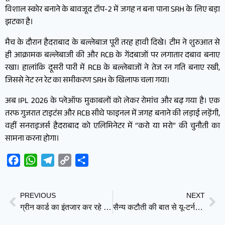
विशाल स्कोर बनाने के बावजूद टॉप-2 में जगह न बना पाना SRH के लिए बड़ा
झटका है।
मैच के दौरान हैदराबाद के बल्लेबाज पूरी तरह हावी दिखे। टीम ने शुरुआत से
ही आक्रामक बल्लेबाजी की और RCB के गेंदबाजों पर लगातार दबाव बनाए
रखा। हालांकि दूसरी पारी में RCB के बल्लेबाजों ने तेज रन गति बनाए रखी,
जिससे नेट रन रेट का समीकरण SRH के खिलाफ चला गया।
अब IPL 2026 के प्लेऑफ मुकाबलों को लेकर रोमांच और बढ़ गया है। एक
तरफ गुजरात टाइटंस और RCB सीधे फाइनल में जगह बनाने की लड़ाई लड़ेंगी,
वहीं सनराइजर्स हैदराबाद को एलिमिनेटर में “करो या मरो” की चुनौती का
सामना करना होगा।
Facebook
WhatsApp
Telegram
Copy
Share
Link
PREVIOUS
NEXT
ग्रीन कार्ड का इंतजार कर रहे भारतीयों को बड़ा झटका, ट्रंप प्रशासन का नया नियम — पहले अमेरिका छोड़ो, फिर मिलेगी एंट्री
सैन्य कटौती की बात से यू-टर्न? ट्रंप ने पोलैंड भेजे 5000 अतिरिक्त सैनिक, रूस और यूरोप को बड़ा संदेश