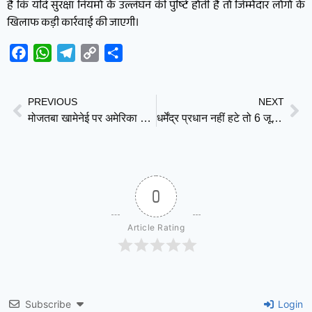
हैं कि यदि सुरक्षा नियमों के उल्लंघन की पुष्टि होती है तो जिम्मेदार लोगों के
खिलाफ कड़ी कार्रवाई की जाएगी।
Facebook
WhatsApp
Telegram
Copy
Share
Link
PREVIOUS
NEXT
मोजतबा खामेनेई पर अमेरिका का बड़ा खुलासा: जीवित हैं, बढ़ा रहे सक्रियता; परमाणु समझौते की उम्मीद बरकरार
धर्मेंद्र प्रधान नहीं हटे तो 6 जून को आंदोलन में उतरेंगे सोनम वांगचुक, शिक्षा व्यवस्था पर उठाए गंभीर सवाल
0
Article Rating
Subscribe
Login