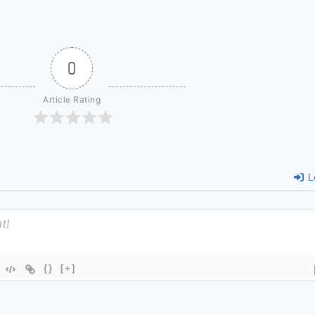
0
Article Rating
L
{}
[+]