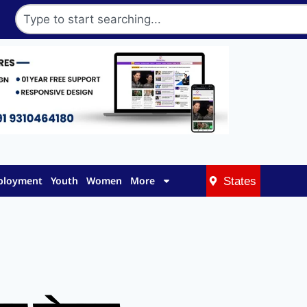
mployment
Youth
Women
More
States