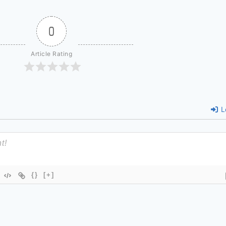
0
Article Rating
L
{}
[+]