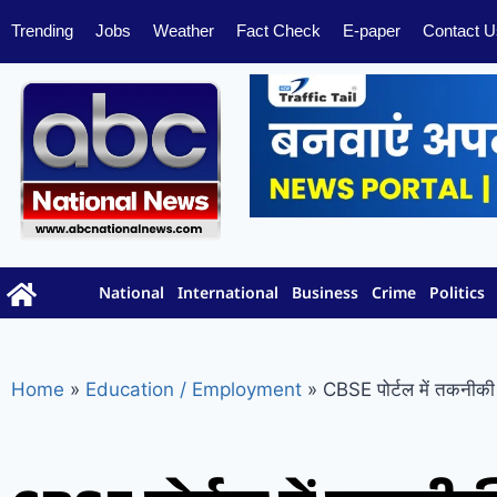
Trending
Jobs
Weather
Fact Check
E-paper
Contact U
National
International
Business
Crime
Politics
Home
»
Education / Employment
»
CBSE पोर्टल में तकनीकी ग