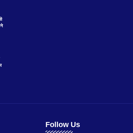
से
ने
ा
Follow Us