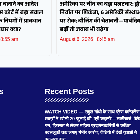
 गन चलाने का आदेश
अमेरिका पर चीन का बड़ा पलटवार: ड्र
 कोर्ट में बड़ा सवाल
निर्यात पर शिकंजा, 6 अमेरिकी संस्था
नियमों में प्रावधान
पर रोक; बीजिंग की चेतावनी—पाबंदिया
आधार क्या?
बढ़ीं तो जवाब भी बढ़ेगा
8:55 am
August 6, 2026
8:45 am
s
Recent Posts
WATCH VIDEO — राहुल गांधी के साथ प्रेस कॉन्फ्रेंस म
छात्रों ने खोली 20 जुलाई की ‘पूरी कहानी’—लाठीचार्ज, पैल
गन, हिरासत से लेकर महिला प्रदर्शनकारियों से कथित
बदसलूकी तक लगाए गंभीर आरोप; वीडियो में देखें युवाओं ने
क्या-क्या कहा