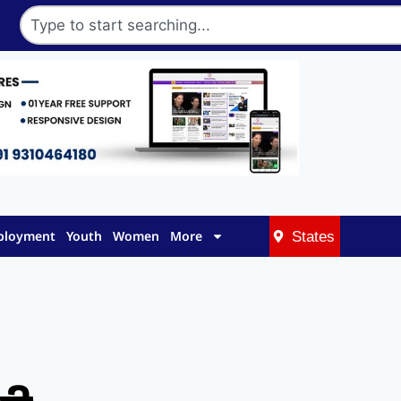
mployment
Youth
Women
More
States