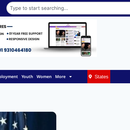
mployment
Youth
Women
More
States