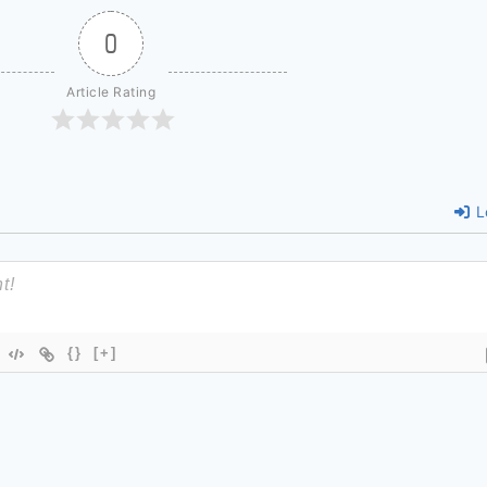
0
Article Rating
L
{}
[+]