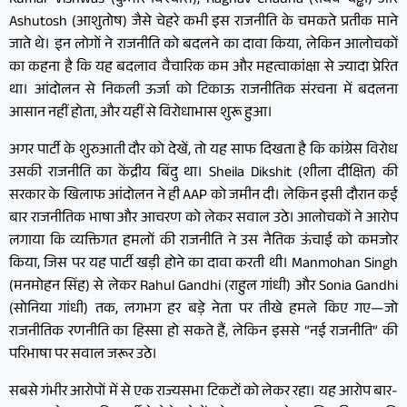
Kumar Vishwas (कुमार विश्वास), Raghav Chadha (राघव चड्ढा) और
Ashutosh (आशुतोष) जैसे चेहरे कभी इस राजनीति के चमकते प्रतीक माने
जाते थे। इन लोगों ने राजनीति को बदलने का दावा किया, लेकिन आलोचकों
का कहना है कि यह बदलाव वैचारिक कम और महत्वाकांक्षा से ज्यादा प्रेरित
था। आंदोलन से निकली ऊर्जा को टिकाऊ राजनीतिक संरचना में बदलना
आसान नहीं होता, और यहीं से विरोधाभास शुरू हुआ।
अगर पार्टी के शुरुआती दौर को देखें, तो यह साफ दिखता है कि कांग्रेस विरोध
उसकी राजनीति का केंद्रीय बिंदु था। Sheila Dikshit (शीला दीक्षित) की
सरकार के खिलाफ आंदोलन ने ही AAP को जमीन दी। लेकिन इसी दौरान कई
बार राजनीतिक भाषा और आचरण को लेकर सवाल उठे। आलोचकों ने आरोप
लगाया कि व्यक्तिगत हमलों की राजनीति ने उस नैतिक ऊंचाई को कमजोर
किया, जिस पर यह पार्टी खड़ी होने का दावा करती थी। Manmohan Singh
(मनमोहन सिंह) से लेकर Rahul Gandhi (राहुल गांधी) और Sonia Gandhi
(सोनिया गांधी) तक, लगभग हर बड़े नेता पर तीखे हमले किए गए—जो
राजनीतिक रणनीति का हिस्सा हो सकते हैं, लेकिन इससे “नई राजनीति” की
परिभाषा पर सवाल जरूर उठे।
सबसे गंभीर आरोपों में से एक राज्यसभा टिकटों को लेकर रहा। यह आरोप बार-