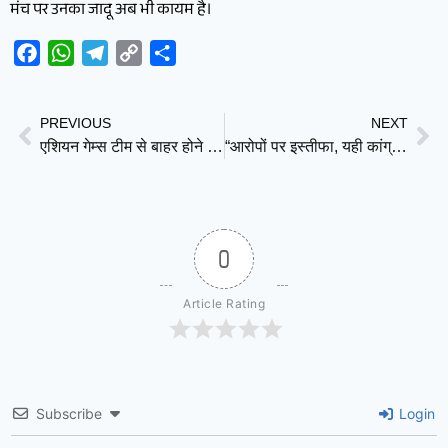
मंच पर उनका जादू अब भी कायम है।
Facebook
WhatsApp
Telegram
Copy
Share
Link
PREVIOUS
NEXT
एशियन गेम्स टीम से बाहर होने पर भड़कीं मनिका बत्रा, कानूनी लड़ाई की दी चेतावनी
“आरोपों पर इस्तीफा, यही कांग्रेस की परंपरा”: मोहन यादव विवाद के बीच पार्टी ने गिनाए 11 बड़े उदाहरण
0
Article Rating
Subscribe
Login