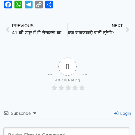
Facebook
WhatsApp
Telegram
Copy
Share
Link
PREVIOUS
NEXT
41 की उम्र में भी रोनाल्डो का जलवा बरकरार, दो गोल दागकर रचा इतिहास; पुर्तगाल ने उज़्बेकिस्तान को 5-0 से रौंदा
क्या समाजवादी पार्टी टूटेगी? विचारधारा बनाम सत्ता की राजनीति की असली परीक्षा
0
Article Rating
Subscribe
Login