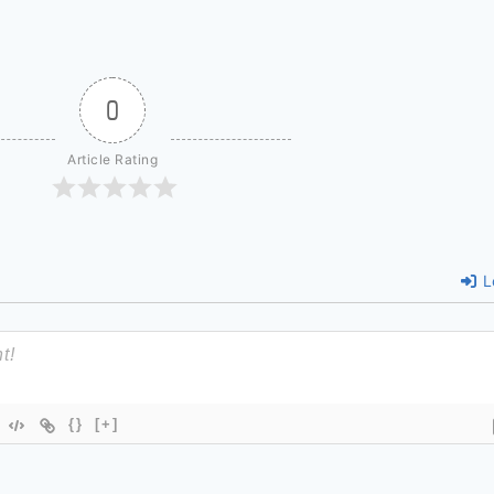
0
Article Rating
L
{}
[+]