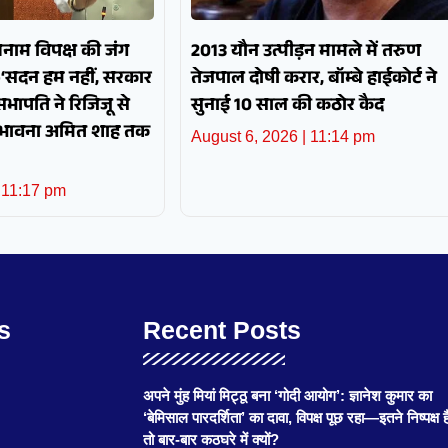
बनाम विपक्ष की जंग
2013 यौन उत्पीड़न मामले में तरुण
—‘सदन हम नहीं, सरकार
तेजपाल दोषी करार, बॉम्बे हाईकोर्ट ने
भापति ने रिजिजू से
सुनाई 10 साल की कठोर कैद
 भावना अमित शाह तक
August 6, 2026
11:14 pm
11:17 pm
s
Recent Posts
अपने मुंह मियां मिट्ठू बना ‘गोदी आयोग’: ज्ञानेश कुमार का
‘बेमिसाल पारदर्शिता’ का दावा, विपक्ष पूछ रहा—इतने निष्पक्ष है
तो बार-बार कठघरे में क्यों?