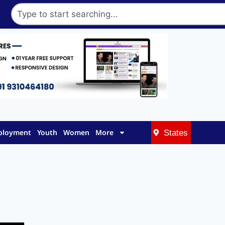
mployment
Youth
Women
More
States