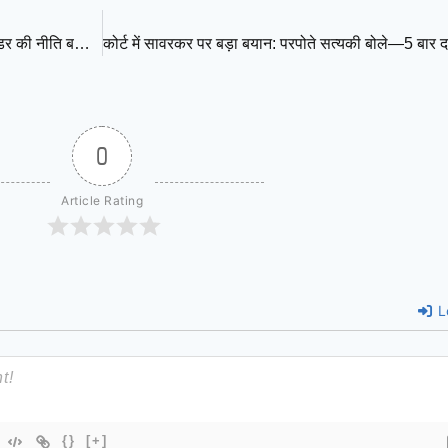
नेपाल में गैस मौजूद, लेकिन सिलेंडरों की कमी से सप्लाई ठप; आधे भरे सिलेंडर की नीति बनी वजह
0
Article Rating
L
{}
[+]