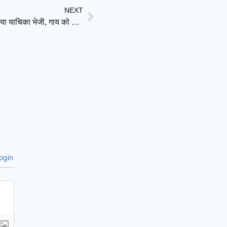
NEXT
कोर्ट में सावरकर पर बड़ा बयान: परपोते सत्यकी बोले—5 बार दया याचिका भेजी, गाय को माता नहीं; बताया उपयोगी पशु
ogin