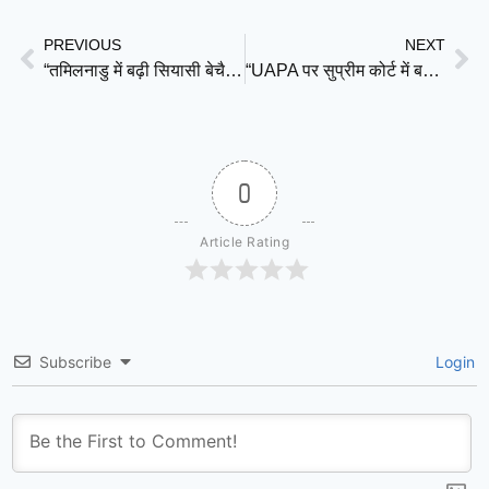
PREVIOUS
NEXT
“तमिलनाडु में बढ़ी सियासी बेचैनी: AIADMK पर CPM की चेतावनी ने विजय सरकार की स्थिरता पर खड़े किए सवाल”
“UAPA पर सुप्रीम कोर्ट में बड़ा टकराव: क्या लंबी जेल और धीमी सुनवाई के बावजूद जमानत नहीं?”
0
Article Rating
Subscribe
Login