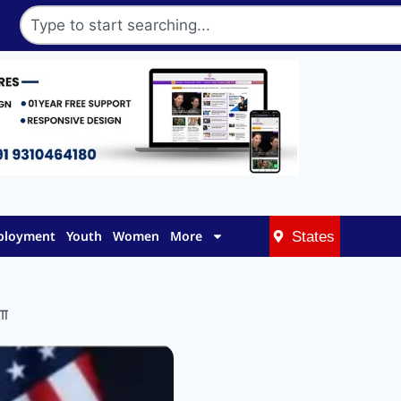
mployment
Youth
Women
More
States
गा