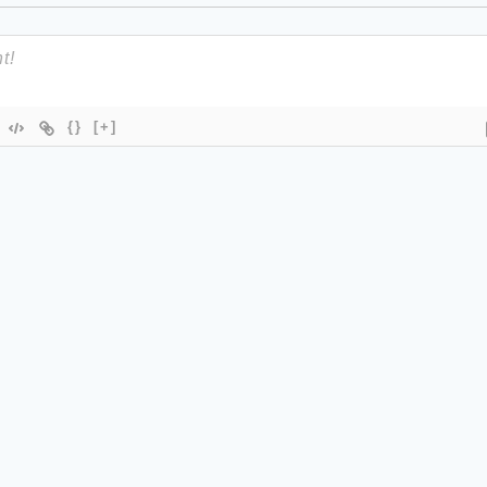
{}
[+]