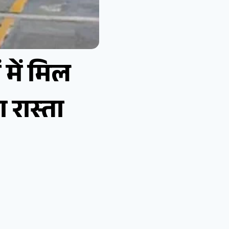
 में मिल
 रास्ता