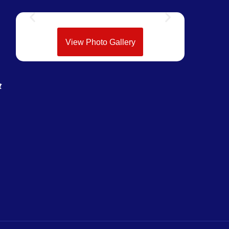
View Photo Gallery
े