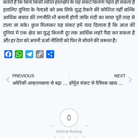
बताते हैं कि बिना किसी त्वरित हस्तक्षेप के यह संकट कितना गहरा हो सकता है
इसलिए दुनिया के नेताओं को अब सिर्फ युद्ध रोकने की कोशिश नहीं बल्कि
आर्थिक बचाव की रणनीति भी बनानी होगी ताकि मंदी का साया पूरी तरह से
टाला जा सके। कुल मिलाकर यह संकट हमें याद दिलाता है कि आज की
दुनिया में एक क्षेत्र का युद्ध कितनी दूर तक आर्थिक लहरें पैदा कर सकता है
और हर देश को अपनी ऊर्जा नीतियों को फिर से सोचने की जरूरत है।
Facebook
WhatsApp
Telegram
Copy
Share
Link
PREVIOUS
NEXT
अमेरिकी आक्रामकता से बढ़ा संकट—हॉर्मुज़ पर ईरान के कदम को रूस का समर्थन : सर्गेई लावरोव
हॉर्मुज़ संकट से वैश्विक खाद्य आपदा का खतरा—FAO की चेतावनी, सप्लाई रुकी तो बढ़ेगी भूख और महंगाई
0
Article Rating