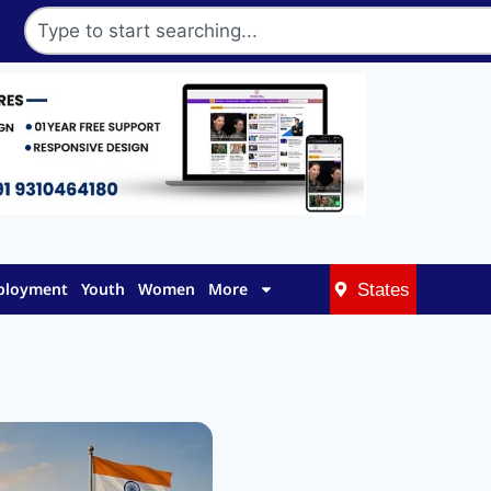
mployment
Youth
Women
More
States