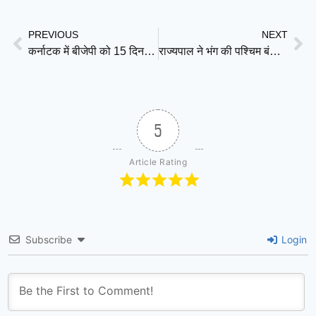
Link
PREVIOUS
NEXT
कर्नाटक में बीजेपी को 15 दिन, तमिलनाडु में TVK को इंतजार! विपक्ष ने उठाए “भाजपाई राज्यपालों” के ‘डबल स्टैंडर्ड’ पर सवाल
राज्यपाल ने भंग की पश्चिम बंगाल विधानसभा, ममता बनर्जी ने इस्तीफा देने से किया इनकार
5
Article Rating
Subscribe
Login