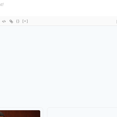
{}
[+]