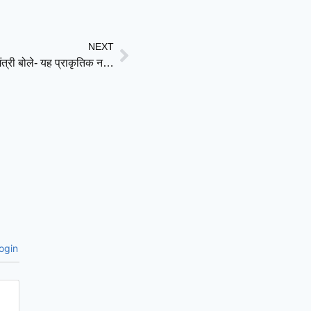
NEXT
वायनाड टनल परियोजना में मलबा धंसा: 3 की मौत, 5 लापता; मंत्री बोले- यह प्राकृतिक नहीं, मानवजनित हादसा
ogin