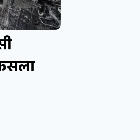
सी
 फैसला