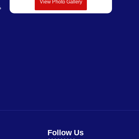
View Photo Gallery
%
Follow Us