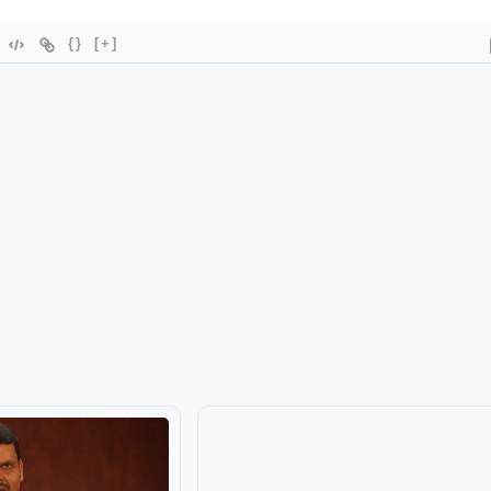
{}
[+]