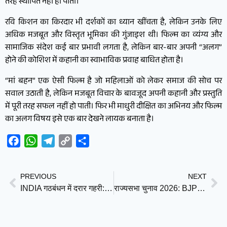
तरह स्थापित नहीं हो पाता।
रवि किशन का किरदार भी दर्शकों का ध्यान खींचता है, लेकिन उनके लिए
अधिक मजबूत और विस्तृत भूमिका की गुंजाइश थी। फिल्म का व्यंग्य और
सामाजिक संदेश कई बार प्रभावी लगता है, लेकिन बार-बार अपनी “अलग”
होने की कोशिश में कहानी का स्वाभाविक प्रवाह बाधित होता है।
“मां बहन” एक ऐसी फिल्म है जो महिलाओं को लेकर समाज की सोच पर
सवाल उठाती है, लेकिन मजबूत विचार के बावजूद अपनी कहानी और प्रस्तुति
में पूरी तरह सफल नहीं हो पाती। फिर भी माधुरी दीक्षित का अभिनय और फिल्म
का अलग विषय इसे एक बार देखने लायक बनाता है।
Facebook
WhatsApp
Telegram
Copy
Share
Link
PREVIOUS
NEXT
INDIA गठबंधन में दरार गहरी: कांग्रेस की ‘बेवफाई’ से नाराज़ DMK ने 8 जून की बैठक का किया बहिष्कार
राज्यसभा चुनाव 2026: BJP ने जारी की उम्मीदवारों की सूची, तरुण चुघ और सतीश पूनिया समेत कई बड़े चेहरों को मौका