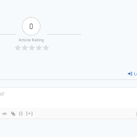
0
Article Rating
L
{}
[+]