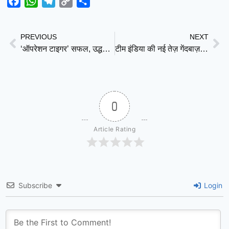
Facebook
WhatsApp
Telegram
Copy
Share
Link
PREVIOUS
NEXT
‘ऑपरेशन टाइगर’ सफल, उद्धव सेना के छह सांसद मेरे खेमे में: शिंदे
टीम इंडिया की नई तेज़ गेंदबाज़ फौज: भूख भी, रफ्तार भी और भविष्य की उम्मीद भी
0
Article Rating
Subscribe
Login