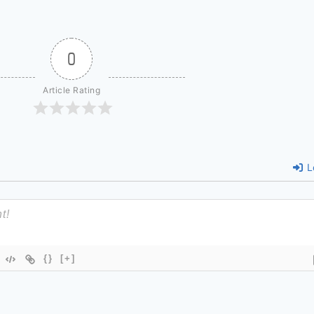
0
Article Rating
L
{}
[+]