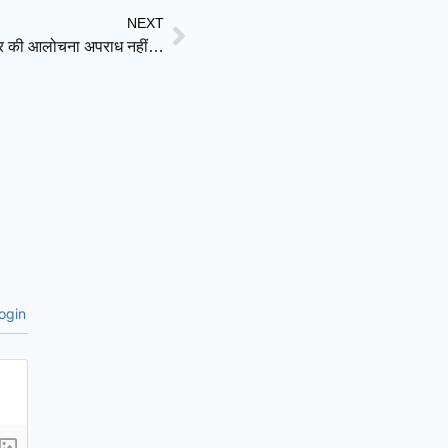
NEXT
राहुल गांधी को बड़ी राहत: इलाहाबाद हाई कोर्ट ने कहा—सरकार की आलोचना अपराध नहीं, विरोध और विद्रोह में फर्क
ogin