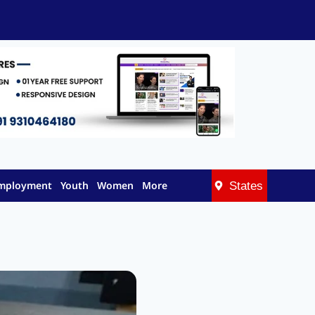
Employment
Youth
Women
More
States