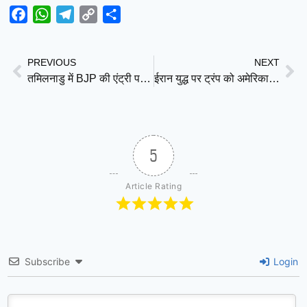
Facebook
WhatsApp
Telegram
Copy
Share
Link
PREVIOUS
NEXT
तमिलनाडु में BJP की एंट्री पर लगा ब्रेक?” — स्टालिन को लेकर सोशल मीडिया में ‘किंगमेकर’ नैरेटिव
ईरान युद्ध पर ट्रंप को अमेरिका में बड़ा झटका, 3 में से 2 अमेरिकी बोले- युद्ध की वजह साफ नहीं बताई
5
Article Rating
Subscribe
Login