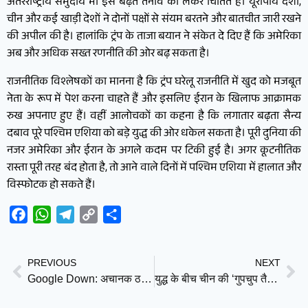
अंतरराष्ट्रीय समुदाय भी इस बढ़ते तनाव को लेकर चिंतित है। यूरोपीय देशों,
चीन और कई खाड़ी देशों ने दोनों पक्षों से संयम बरतने और बातचीत जारी रखने
की अपील की है। हालांकि ट्रंप के ताजा बयान ने संकेत दे दिए हैं कि अमेरिका
अब और अधिक सख्त रणनीति की ओर बढ़ सकता है।
राजनीतिक विश्लेषकों का मानना है कि ट्रंप घरेलू राजनीति में खुद को मजबूत
नेता के रूप में पेश करना चाहते हैं और इसलिए ईरान के खिलाफ आक्रामक
रुख अपनाए हुए हैं। वहीं आलोचकों का कहना है कि लगातार बढ़ता सैन्य
दबाव पूरे पश्चिम एशिया को बड़े युद्ध की ओर धकेल सकता है। पूरी दुनिया की
नजर अमेरिका और ईरान के अगले कदम पर टिकी हुई है। अगर कूटनीतिक
रास्ता पूरी तरह बंद होता है, तो आने वाले दिनों में पश्चिम एशिया में हालात और
विस्फोटक हो सकते हैं।
Facebook
WhatsApp
Telegram
Copy
Share
Link
PREVIOUS
NEXT
Google Down: अचानक ठप हुआ गूगल सर्च, दुनियाभर के यूज़र्स को दिखा ‘Server Error’
युद्ध के बीच चीन की ‘गुपचुप तैयारी’ से दुनिया में टेंशन, अनाज-खाद की जमाखोरी पर बढ़ा विवाद; भारत भी सतर्क