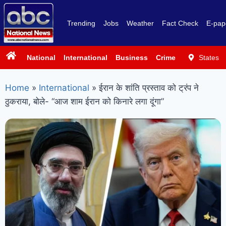
Trending
Jobs
Weather
Fact Check
E-pap
National
International
Business
Crime
Politics
States
Sp
Home
»
International
»
ईरान के शांति प्रस्ताव को ट्रंप ने
ठुकराया, बोले- “आज शाम ईरान को किनारे लगा दूंगा”