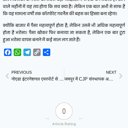
और निवेशकों के भरोसे की सबसे बड़ी परीक्षाओं में से एक बन सकता है। आने
वाले महीनों में यह तय होगा कि सच क्या है। लेकिन एक बात अभी से साफ है
कि यह मामला वर्षों तक कॉरपोरेट गवर्नेंस की बहस का हिस्सा बना रहेगा।
क्योंकि बाजार में पैसा महत्वपूर्ण होता है, लेकिन उससे भी अधिक महत्वपूर्ण
होता है भरोसा। पैसा खोकर फिर कमाया जा सकता है, लेकिन एक बार टूटा
हुआ भरोसा वापस बनाने में कई साल लग जाते हैं।
Facebook
WhatsApp
Telegram
Copy
Share
Link
PREVIOUS
NEXT
नोएडा इंटरनेशनल एयरपोर्ट से पहली यात्री उड़ान शुरू, लखनऊ से आया पहला विमान; जेवर के किसानों को मिली ऐतिहासिक उड़ान
जयपुर में CJP संस्थापक अभिजीत दिपके पर हमला, प्रदर्शन के दौरान युवक ने जड़े 4 थप्पड़
0
Article Rating