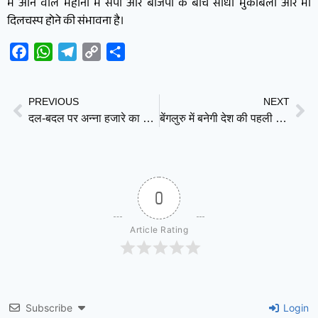
में आने वाले महीनों में सपा और बीजेपी के बीच सीधा मुकाबला और भी
दिलचस्प होने की संभावना है।
Facebook
WhatsApp
Telegram
Copy
Share
Link
PREVIOUS
NEXT
दल-बदल पर अन्ना हजारे का बड़ा बयान: राघव चड्ढा समेत सांसदों के BJP में जाने पर सख्त कानून की मांग
बेंगलुरु में बनेगी देश की पहली स्वदेशी बुलेट ट्रेन, ICF-BEML को बड़ी जिम्मेदारी
0
Article Rating
Subscribe
Login